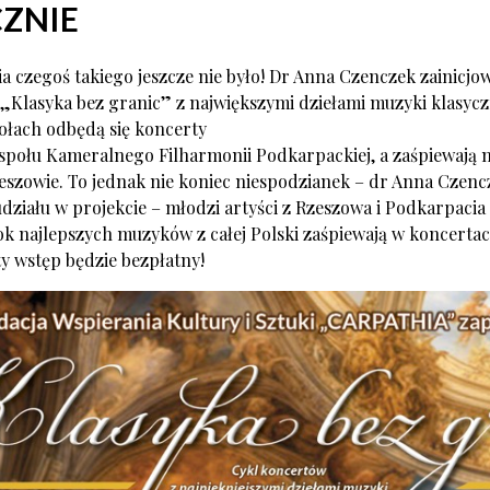
ZNIE
 czegoś takiego jeszcze nie było! Dr Anna Czenczek zainicjo
 „Klasyka bez granic” z największymi dziełami muzyki klasycz
ołach odbędą się koncerty
połu Kameralnego Filharmonii Podkarpackiej, a zaśpiewają m
eszowie. To jednak nie koniec niespodzianek – dr Anna Czenc
udziału w projekcie – młodzi artyści z Rzeszowa i Podkarpacia 
ok najlepszych muzyków z całej Polski zaśpiewają w koncertac
y wstęp będzie bezpłatny!