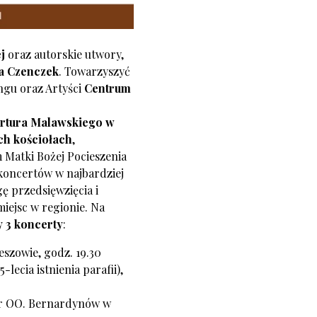
j
oraz autorskie utwory,
a Czenczek
. Towarzyszyć
ngu oraz Artyści
Centrum
Artura Malawskiego w
ch kościołach
,
 Matki Bożej Pocieszenia
 koncertów w najbardziej
ę przedsięwzięcia i
iejsc w regionie. Na
 3 koncerty
:
eszowie, godz. 19.30
lecia istnienia parafii),
tor OO. Bernardynów w