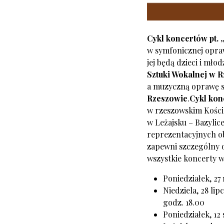
Cykl koncertów
pt.
w symfonicznej opraw
jej będą dzieci i mło
Sztuki Wokalnej w 
a muzyczną oprawę 
Rzeszowie
.
Cykl kon
w rzeszowskim Koście
w Leżajsku – Bazylic
reprezentacyjnych ob
zapewni szczególny 
wszystkie koncerty w
Poniedziałek, 27
Niedziela, 28 lip
godz. 18.00
Poniedziałek, 12