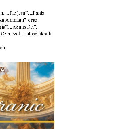
n.: „Pie Jesu”, „Panis
, zapomniani” oraz
ria”, „Agnus Dei”,
 Czenczek. Całość układa
ych