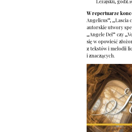
Leżajsku, godz.
W repertuarze koncer
Angelicus”, „Lascia 
autorskie utwory spe
„Angele Dei” czy „Ve
się w opowieść złożo
z tekstów i melodii l
i znaczących.