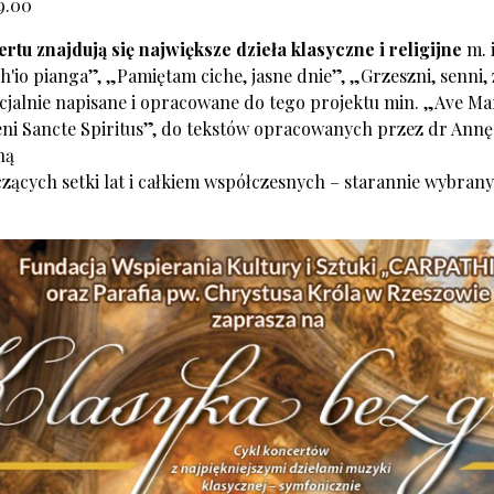
19.00
tu znajdują się największe dzieła klasyczne i religijne
m. i
ch'io pianga”, „Pamiętam ciche, jasne dnie”, „Grzeszni, senni
cjalnie napisane i opracowane do tego projektu min. „Ave Ma
ni Sancte Spiritus”, do tekstów opracowanych przez dr Annę
ną
iczących setki lat i całkiem współczesnych – starannie wybran