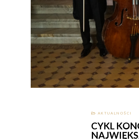
AKTUALNOŚCI
CYKL KONC
NAJWIĘKS