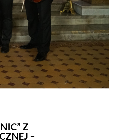
NIC” Z
CZNEJ –