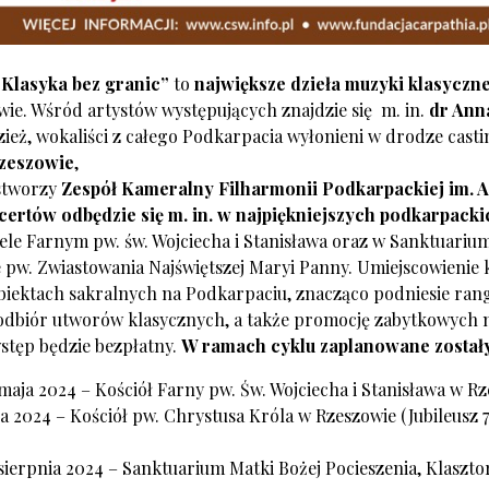
 „Klasyka bez granic”
to
największe dzieła muzyki klasyczne
ie. Wśród artystów występujących znajdzie się m. in.
dr Ann
dzież, wokaliści z całego Podkarpacia wyłonieni w drodze casti
Rzeszowie
,
stworzy
Zespół Kameralny
Filharmonii Podkarpackiej im. 
certów odbędzie się m. in. w najpiękniejszych podkarpacki
le Farnym pw. św. Wojciecha i Stanisława oraz w Sanktuarium
e pw. Zwiastowania Najświętszej Maryi Panny. Umiejscowienie
iektach sakralnych na Podkarpaciu, znacząco podniesie rang
odbiór utworów klasycznych, a także promocję zabytkowych m
stęp będzie bezpłatny.
W ramach cyklu zaplanowane zostały
 maja 2024 – Kościół Farny pw. Św. Wojciecha i Stanisława w Rz
ca 2024 – Kościół pw. Chrystusa Króla w Rzeszowie (Jubileusz 75-
 sierpnia 2024 – Sanktuarium Matki Bożej Pocieszenia, Klasz