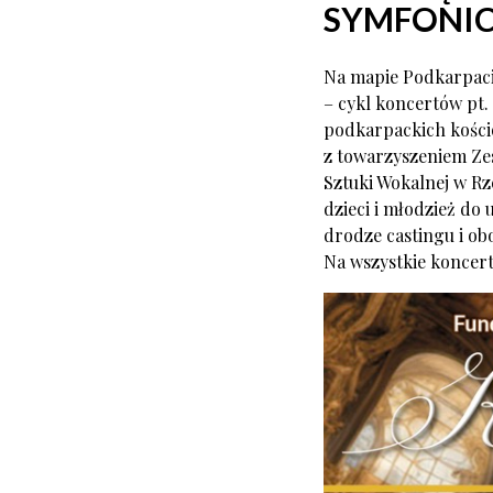
SYMFONIC
Na mapie Podkarpacia
– cykl koncertów pt.
podkarpackich kości
z towarzyszeniem Zes
Sztuki Wokalnej w Rz
dzieci i młodzież do 
drodze castingu i ob
Na wszystkie koncert