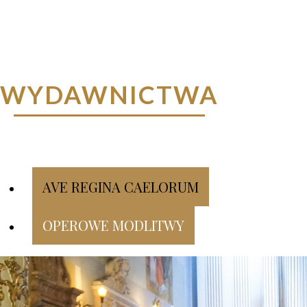
ANNA CZE
WYDAWNICTWA
AVE REGINA CAELORUM
OPEROWE MODLITWY