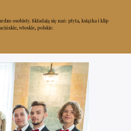
osobisty. Składają się nań: płyta, książka i klip
acińskie, włoskie, polskie.