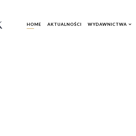
HOME
AKTUALNOŚCI
WYDAWNICTWA
 MODLITW
sza serca.
NCZEK