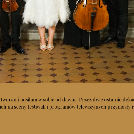
tworami nosiłam w sobie od dawna. Przez dwie ostatnie dekad
 na sceny festiwali i programów telewizyjnych przyniosły ra