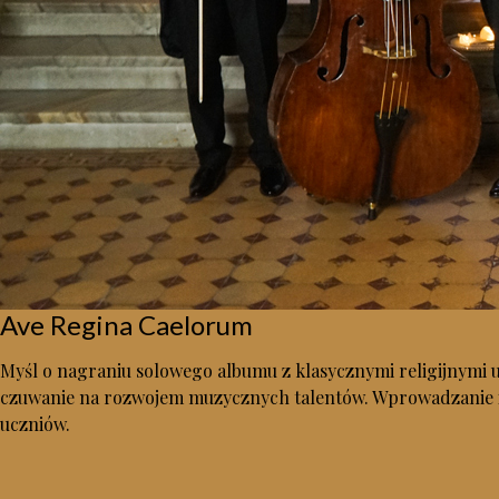
Ave Regina Caelorum
Myśl o nagraniu solowego albumu z klasycznymi religijnymi u
czuwanie na rozwojem muzycznych talentów. Wprowadzanie ich
uczniów.