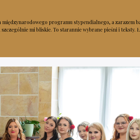
iędzynarodowego programu stypendialnego, a zarazem bardzo 
 szczególnie mi bliskie. To starannie wybrane pieśni i teksty. Ł