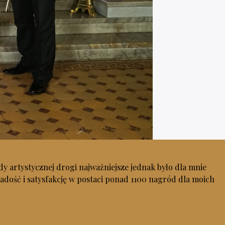
y artystycznej drogi najważniejsze jednak było dla mnie
dość i satysfakcję w postaci ponad 1100 nagród dla moich