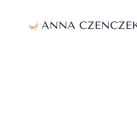
OPEROWE
Muzyka sakralna i operowa, która od wieków poru
ZOBACZ WIĘCEJ
ANNA CZE